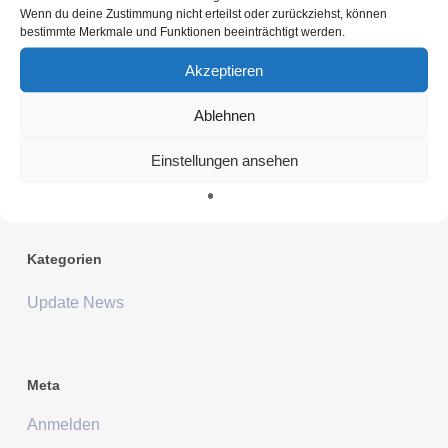
Archiv
Wenn du deine Zustimmung nicht erteilst oder zurückziehst, können
bestimmte Merkmale und Funktionen beeinträchtigt werden.
Dezember 2025
Akzeptieren
April 2025
Dezember 2024
Ablehnen
Oktober 2024
Einstellungen ansehen
Dezember 2023
Kategorien
Update News
Meta
Anmelden