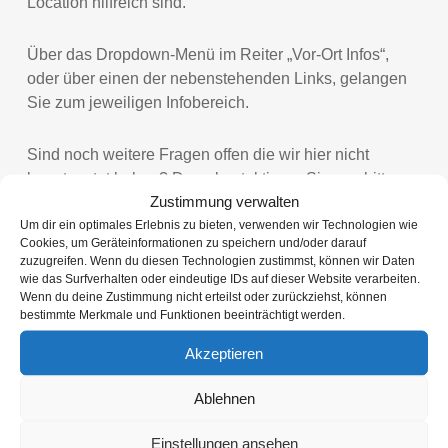
Location hilfreich sind.
Über das Dropdown-Menü im Reiter „Vor-Ort Infos“,
oder über einen der nebenstehenden Links, gelangen
Sie zum jeweiligen Infobereich.
Sind noch weitere Fragen offen die wir hier nicht
beantwortet haben? Dann kontaktieren Sie uns bitte
Zustimmung verwalten
über einen unserer Kontaktmöglichkeiten wie
Um dir ein optimales Erlebnis zu bieten, verwenden wir Technologien wie
WhatsApp Messenger, Kontaktformular, oder per Mail
Cookies, um Geräteinformationen zu speichern und/oder darauf
an
info@dein-mietraum.de
zuzugreifen. Wenn du diesen Technologien zustimmst, können wir Daten
wie das Surfverhalten oder eindeutige IDs auf dieser Website verarbeiten.
Wenn du deine Zustimmung nicht erteilst oder zurückziehst, können
bestimmte Merkmale und Funktionen beeinträchtigt werden.
Akzeptieren
Kontaktformular für Ihre
ANFRAGE
Ablehnen
Einstellungen ansehen